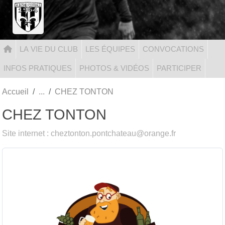
Panneau de gestion des cookies
LA VIE DU CLUB
LES ÉQUIPES
CONVOCATIONS
INFOS PRATIQUES
PHOTOS & VIDÉOS
PARTICIPER
Accueil
CHEZ TONTON
CHEZ TONTON
Site internet : cheztonton.pontchateau@orange.fr