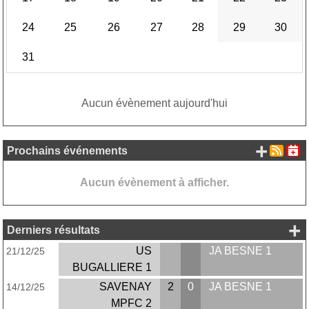
24
25
26
27
28
29
30
31
Aucun évènement aujourd'hui
+ d'
Prochains événements
Aucun évènement à afficher.
+ 
Derniers résultats
US
JA BESNE 1
21/12/25
BUGALLIERE 1
SAVENAY
2
0
JA BESNE 1
14/12/25
MPFC 2