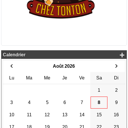
+
Calendrier
Août 2026
Lu
Ma
Me
Je
Ve
Sa
Di
1
2
3
4
5
6
7
8
9
10
11
12
13
14
15
16
17
18
19
20
21
22
23