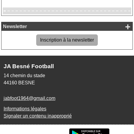
+
Newsletter
Inscription à la newsletter
JA Besné Football
14 chemin du stade
44160
BESNE
jabfoot1964@gmail.com
Informations légales
Signaler un contenu inapproprié