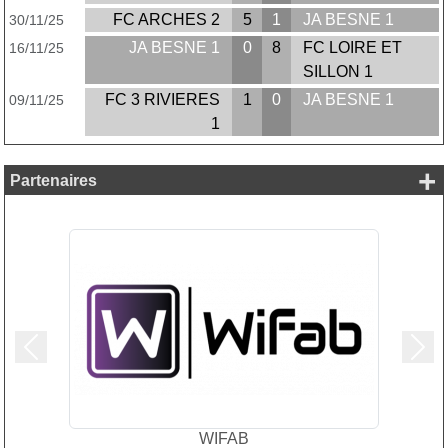
FC ARCHES 2
5
1
JA BESNE 1
30/11/25
JA BESNE 1
0
8
FC LOIRE ET
16/11/25
SILLON 1
FC 3 RIVIERES
1
0
JA BESNE 1
09/11/25
1
+
Partenaires
Précedent
Suiv
WIFAB